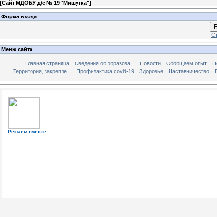
[
Сайт МДОБУ д/с № 19 "Мишутка"
]
Форма входа
В
Ст
Меню сайта
Главная страница
Сведения об образова...
Новости
Обобщаем опыт
Н
Территория, закрепле...
Профилактика covid-19
Здоровье
Наставничество
Решаем вместе